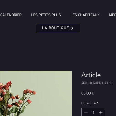
CALENDRIER
LES PETITS PLUS
LES CHAPITEAUX
MÉC
LA BOUTIQUE
Article
SKU : 364215376135191
Prix
85,00 €
Quantité
*