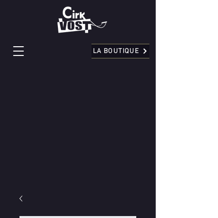
LA BOUTIQUE