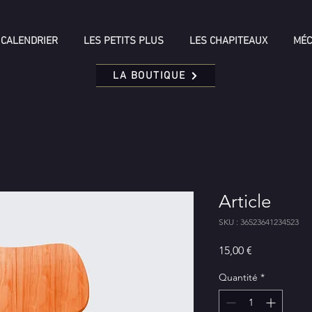
CALENDRIER
LES PETITS PLUS
LES CHAPITEAUX
MÉC
LA BOUTIQUE
Article
SKU : 36523641234523
Prix
15,00 €
Quantité
*