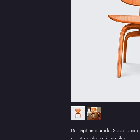
Description d'article. Saisissez ici le
et autres informations utiles.